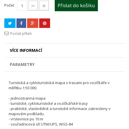
Přidat do košíku
Počet
Poslat příteli
VÍCE INFORMACÍ
PARAMETRY
Turistická a cykloturistická mapa s trasami pro vozíčkáře v
měřítku 1:50 000.
- jednostranná mapa
- turistické, cykloturistické a vozíčkářské trasy
- praktické, vlastivědné a turistické informace zakresleny v
mapovém podkladu
- vrstevnice po 10 m
- souřadnicová síť UTM/UPS, WGS-84