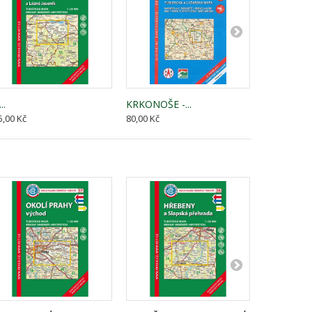
..
KRKONOŠE -...
19 ČESKÝ 
5,00 Kč
80,00 Kč
135,00 Kč