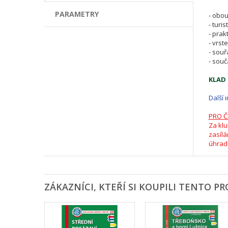
PARAMETRY
- obo
- turis
- prak
- vrst
- sou
- souč
KLAD 
Další 
PRO Č
Za klu
zasílá
úhrad
ZÁKAZNÍCI, KTEŘÍ SI KOUPILI TENTO PR