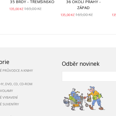
35 BRDY - TŘEMŠÍNSKO
36 OKOLÍ PRAHY -
ZÁPAD
169,00 Kč
135,00 Kč
169,00 Kč
135,00 Kč
13
orie
Odběr novinek
KÉ PRŮVODCE A KNIHY
HY, DVD, CD, CD-ROM
AVOLAMY
KÉ VYBAVENÍ
KÉ SUVENÝRY