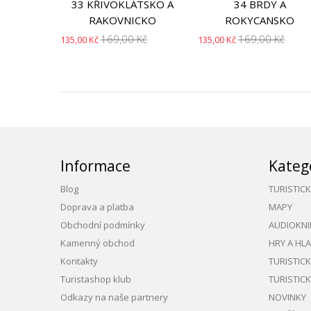
33 KŘIVOKLÁTSKO A
34 BRDY A
RAKOVNICKO
ROKYCANSKO
169,00 Kč
169,00 Kč
135,00 Kč
135,00 Kč
Informace
Kateg
Blog
TURISTIC
Doprava a platba
MAPY
Obchodní podmínky
AUDIOKNI
Kamenný obchod
HRY A HL
Kontakty
TURISTIC
Turistashop klub
TURISTIC
Odkazy na naše partnery
NOVINKY