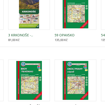
3 KRKONOŠE -...
59 OPAVSKO
54.
81,00 Kč
135,00 Kč
13