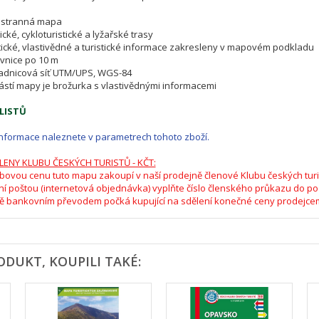
ustranná mapa
tické, cykloturistické a lyžařské trasy
tické, vlastivědné a turistické informace zakresleny v mapovém podkladu
evnice po 10 m
řadnicová síť UTM/UPS, WGS-84
ástí mapy je brožurka s vlastivědnými informacemi
LISTŮ
informace naleznete v parametrech tohoto zboží.
LENY KLUBU ČESKÝCH TURISTŮ - KČT:
bovou cenu tuto mapu zakoupí v naší prodejně členové Klubu českých turi
ní poštou (internetová objednávka) vyplňte číslo členského průkazu do p
ě bankovním převodem počká kupující na sdělení konečné ceny prodejce
ODUKT, KOUPILI TAKÉ: