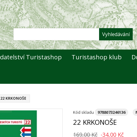
Vyhledávání
datelství Turistashop
Turistashop klub
D
22 KRKONOŠE
Kód skladu
9788073246136
22 KRKONOŠE
169,00 Kč
-34,00 Kč