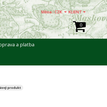
Měna :
CZK
KLIENT
0
oprava a platba
Nový produkt