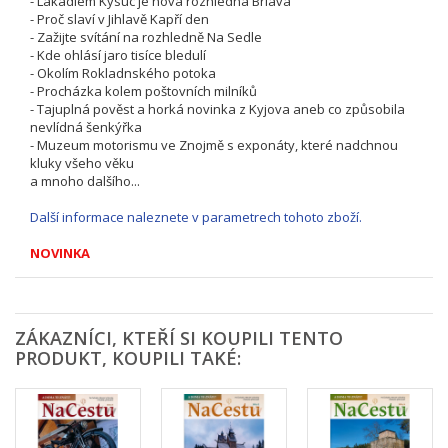
- Lákadlem Kysuc je nová rozhledna Briava
- Proč slaví v Jihlavě Kapří den
- Zažijte svítání na rozhledně Na Sedle
- Kde ohlásí jaro tisíce bledulí
- Okolím Rokladnského potoka
- Procházka kolem poštovních milníků
- Tajuplná pověst a horká novinka z Kyjova aneb co způsobila
nevlídná šenkýřka
- Muzeum motorismu ve Znojmě s exponáty, které nadchnou
kluky všeho věku
a mnoho dalšího...
Další informace naleznete v parametrech tohoto zboží.
NOVINKA
ZÁKAZNÍCI, KTEŘÍ SI KOUPILI TENTO
PRODUKT, KOUPILI TAKÉ: