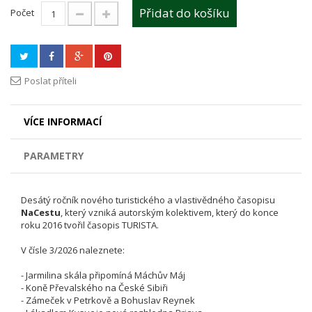
Přidat do košíku
Počet
Poslat příteli
VÍCE INFORMACÍ
PARAMETRY
Desátý ročník nového turistického a vlastivědného časopisu
NaCestu
, který vzniká autorským kolektivem, který do konce
roku 2016 tvořil časopis TURISTA.
V čísle 3/2026 naleznete:
- Jarmilina skála připomíná Máchův Máj
- Koně Převalského na České Sibiři
- Zámeček v Petrkově a Bohuslav Reynek