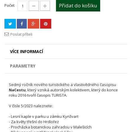
Přidat do košíku
Počet
Poslat příteli
VÍCE INFORMACÍ
PARAMETRY
Sedmý ročník nového turistického a vlastivědného časopisu
NaCestu
, který vzniká autorským kolektivem, který do konce
roku 2016 tvořil časopis TURISTA.
V čísle 5/2023 naleznete:
- Lesní kaple v parku u zámku Kynžvart
- Za květy třešní do Hrdlořez
- Procházka botanickou zahradou v Malešicích