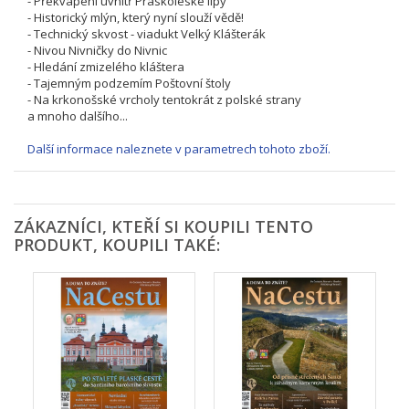
- Překvapení uvnitř Praskoleské lípy
- Historický mlýn, který nyní slouží vědě!
- Technický skvost - viadukt Velký Klášterák
- Nivou Nivničky do Nivnic
- Hledání zmizelého kláštera
- Tajemným podzemím Poštovní štoly
- Na krkonošské vrcholy tentokrát z polské strany
a mnoho dalšího...
Další informace naleznete v parametrech tohoto zboží.
ZÁKAZNÍCI, KTEŘÍ SI KOUPILI TENTO
PRODUKT, KOUPILI TAKÉ: