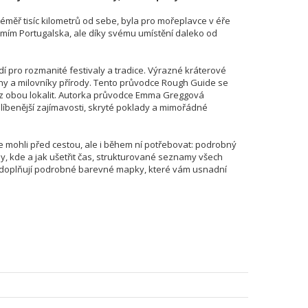
měř tisíc kilometrů od sebe, byla pro mořeplavce v éře
ím Portugalska, ale díky svému umístění daleko od
dí pro rozmanité festivaly a tradice. Výrazné kráterové
y a milovníky přírody. Tento průvodce Rough Guide se
í z obou lokalit. Autorka průvodce Emma Greggová
líbenější zajímavosti, skryté poklady a mimořádné
 mohli před cestou, ale i během ní potřebovat: podrobný
ipy, kde a jak ušetřit čas, strukturované seznamy všech
ty doplňují podrobné barevné mapky, které vám usnadní