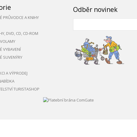
orie
Odběr novinek
KÉ PRŮVODCE A KNIHY
HY, DVD, CD, CD-ROM
AVOLAMY
KÉ VYBAVENÍ
KÉ SUVENÝRY
KCI A VÝPRODEJ
NABÍDKA
ELSTVÍ TURISTASHOP