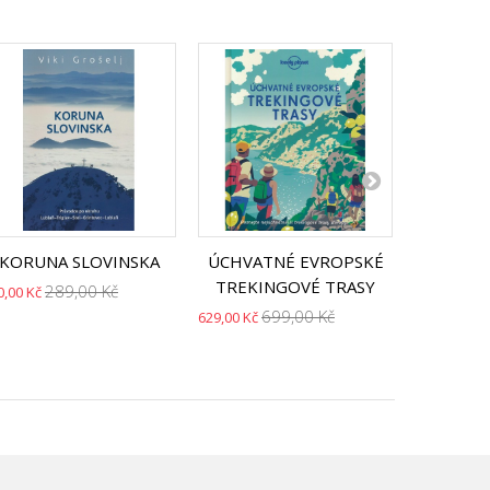
KORUNA SLOVINSKA
ÚCHVATNÉ EVROPSKÉ
TREKINGOVÉ TRASY
289,00 Kč
7
0,00 Kč
719,00 Kč
699,00 Kč
629,00 Kč