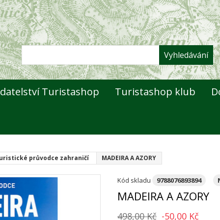
Vyhledávání
datelství Turistashop
Turistashop klub
D
uristické průvodce zahraničí
MADEIRA A AZORY
Kód skladu
9788076893894
MADEIRA A AZORY
498,00 Kč
-50,00 Kč