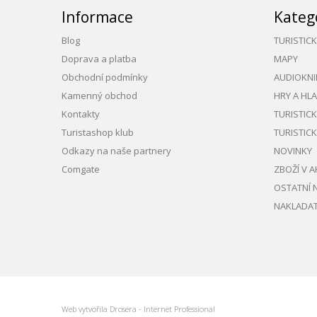
Informace
Kateg
Blog
TURISTIC
Doprava a platba
MAPY
Obchodní podmínky
AUDIOKNI
Kamenný obchod
HRY A HL
Kontakty
TURISTIC
Turistashop klub
TURISTIC
Odkazy na naše partnery
NOVINKY
Comgate
ZBOŽÍ V A
OSTATNÍ 
NAKLADAT
Web vytvořila
Drosera - Internet Professional