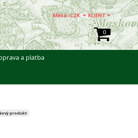
Měna :
CZK
KLIENT
0
oprava a platba
Nový produkt