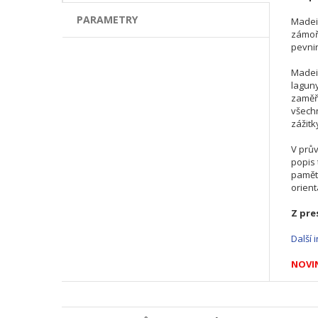
PARAMETRY
Madeir
zámoř
pevnin
Madeir
laguny
zaměřu
všechn
zážitk
V prův
popis 
paměti
orient
Z pre
D
alší
NOVI