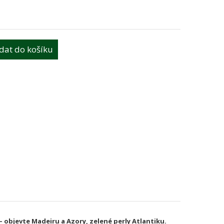
idat do košíku
 objevte Madeiru a Azory, zelené perly Atlantiku
.