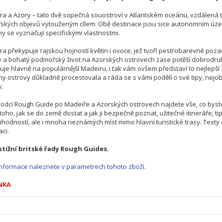
a a Azory – tato dvě sopečná souostroví v Atlantském oceánu, vzdálená té
ských objevů vytouženým cílem. Obě destinace jsou sice autonomním územ
y se vyznačují specifickými vlastnostmi.
a překypuje rajskou hojností květin i ovoce, jež tvoří pestrobarevné poza
 a bohatý podmořský život na Azorských ostrovech zase potěší dobrodruh
je hlavně na populárnější Madeiru, i tak vám ovšem představí to nejlepš
y ostrovy důkladně procestovala a ráda se s vámi podělí o své tipy, nejob
y.
odci Rough Guide po Madeiře a Azorských ostrovech najdete vše, co byste
toho, jak se do země dostat a jak ji bezpečně poznat, užitečné itineráře, t
hodností, ale i mnoha neznámých míst mimo hlavní turistické trasy. Tex
aci.
stižní britské řady Rough Guides.
 informace naleznete v parametrech tohoto zboží.
NKA