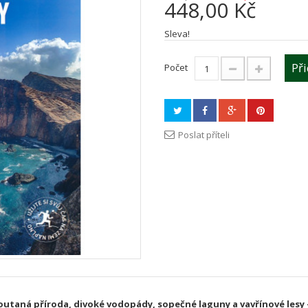
448,00 Kč
Sleva!
Př
Počet
Poslat příteli
utaná příroda, divoké vodopády, sopečné laguny a vavřínové lesy –