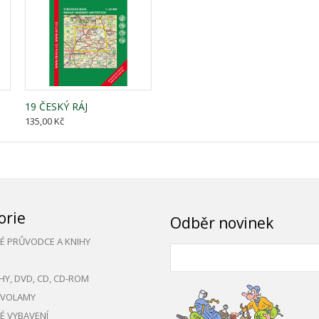
19 ČESKÝ RÁJ
135,00 Kč
orie
Odběr novinek
KÉ PRŮVODCE A KNIHY
HY, DVD, CD, CD-ROM
AVOLAMY
KÉ VYBAVENÍ