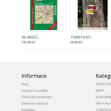
36 OKOLÍ...
TURISTICKÝ...
135,00 Kč
60,00 Kč
Informace
Kateg
Blog
TURISTIC
Doprava a platba
MAPY
Obchodní podmínky
AUDIOKNI
Kamenný obchod
HRY A HL
Kontakty
TURISTIC