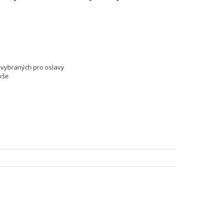
y vybraných pro oslavy
kše