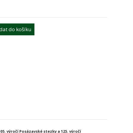
idat do košíku
05. výročí Posázavské stezky a 125. výročí