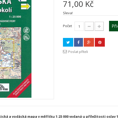
71,00 Kč
Sleva!
Př
Počet
Poslat příteli
tická a vodácká mapa v měřítku 1:25 000 vydaná u příležitosti oslav 1