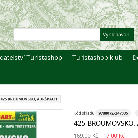
Vyhledávání
datelství Turistashop
Turistashop klub
D
425 BROUMOVSKO, ADRŠPACH
Kód skladu
9788072-247035
425 BROUMOVSKO,
169,00 Kč
-17,00 Kč