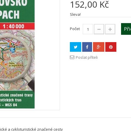
152,00 Kč
Sleva!
Př
Počet
Poslat příteli
stické a cykloturistické značené cesty