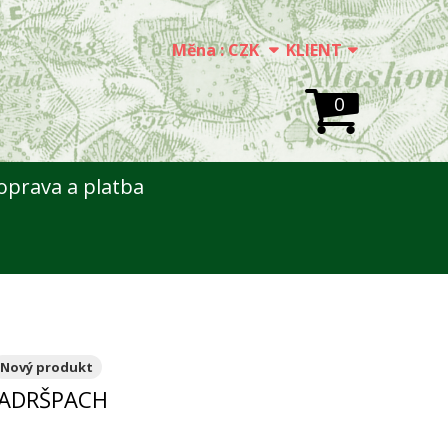
Měna :
CZK
KLIENT
0
oprava a platba
Nový produkt
 ADRŠPACH