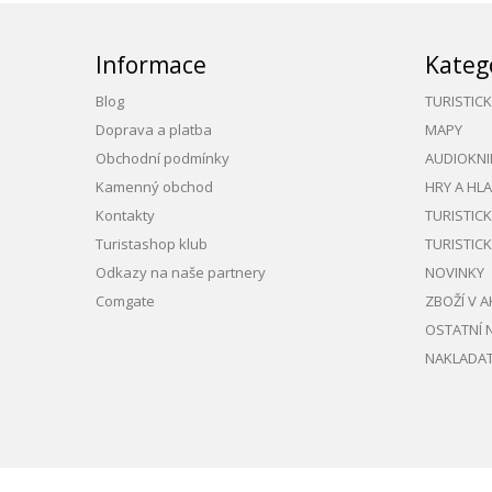
Informace
Kateg
Blog
TURISTIC
Doprava a platba
MAPY
Obchodní podmínky
AUDIOKNI
Kamenný obchod
HRY A HL
Kontakty
TURISTIC
Turistashop klub
TURISTIC
Odkazy na naše partnery
NOVINKY
Comgate
ZBOŽÍ V A
OSTATNÍ 
NAKLADAT