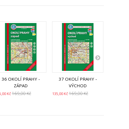
36 OKOLÍ PRAHY -
37 OKOLÍ PRAHY -
38 HŘEB
ZÁPAD
VÝCHOD
P
169,00 Kč
169,00 Kč
1
5,00 Kč
135,00 Kč
135,00 Kč