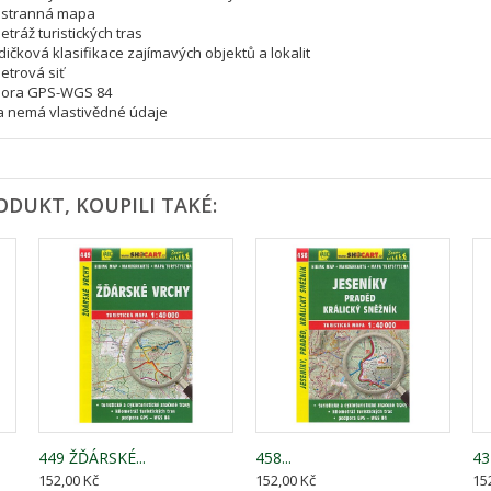
ustranná mapa
metráž turistických tras
dičková klasifikace zajímavých objektů a lokalit
metrová siť
pora GPS-WGS 84
a nemá vlastivědné údaje
ODUKT, KOUPILI TAKÉ:
449 ŽĎÁRSKÉ...
458...
434
152,00 Kč
152,00 Kč
15