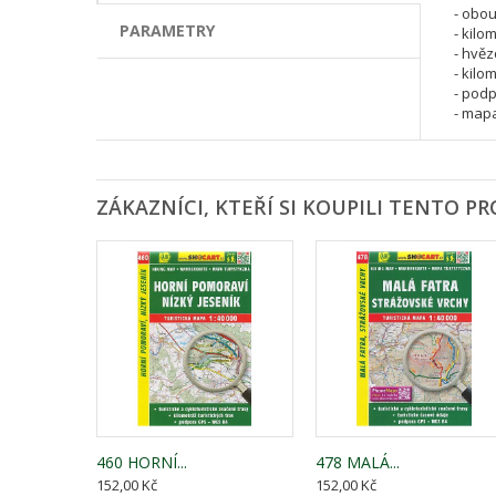
- obo
PARAMETRY
- kilo
- hvěz
- kilo
- pod
- map
ZÁKAZNÍCI, KTEŘÍ SI KOUPILI TENTO PR
460 HORNÍ...
478 MALÁ...
152,00 Kč
152,00 Kč