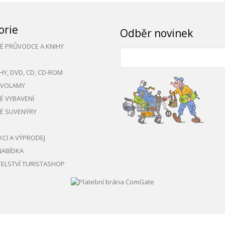
orie
Odběr novinek
KÉ PRŮVODCE A KNIHY
HY, DVD, CD, CD-ROM
AVOLAMY
KÉ VYBAVENÍ
KÉ SUVENÝRY
KCI A VÝPRODEJ
NABÍDKA
ELSTVÍ TURISTASHOP