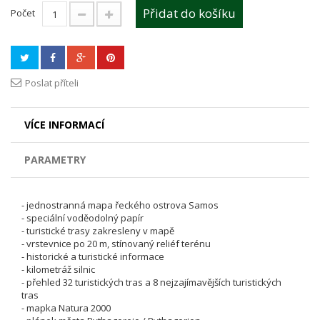
Přidat do košíku
Počet
Poslat příteli
VÍCE INFORMACÍ
PARAMETRY
- jednostranná mapa řeckého ostrova Samos
- speciální voděodolný papír
- turistické trasy zakresleny v mapě
- vrstevnice po 20 m, stínovaný reliéf terénu
- historické a turistické informace
- kilometráž silnic
- přehled 32 turistických tras a 8 nejzajímavějších turistických
tras
- mapka Natura 2000