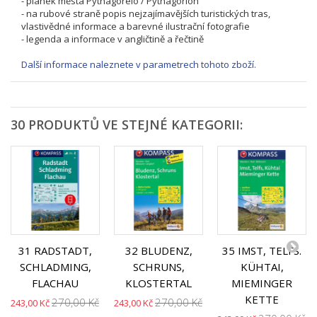
- plánek města Pythagoreio / Pythagorion
- na rubové straně popis nejzajímavějších turistických tras,
vlastivědné informace a barevné ilustrační fotografie
- legenda a informace v angličtině a řečtině
Další informace naleznete v parametrech tohoto zboží.
30 PRODUKTŮ VE STEJNÉ KATEGORII:
31 RADSTADT,
32 BLUDENZ,
35 IMST, TELFS.
SCHLADMING,
SCHRUNS,
KÜHTAI,
FLACHAU
KLOSTERTAL
MIEMINGER
KETTE
270,00 Kč
270,00 Kč
243,00 Kč
243,00 Kč