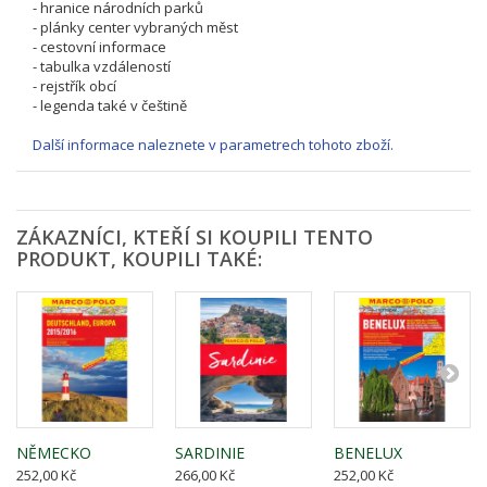
- hranice národních parků
- plánky center vybraných měst
- cestovní informace
- tabulka vzdáleností
- rejstřík obcí
- legenda také v češtině
Další informace naleznete v parametrech tohoto zboží.
ZÁKAZNÍCI, KTEŘÍ SI KOUPILI TENTO
PRODUKT, KOUPILI TAKÉ:
NĚMECKO
SARDINIE
BENELUX
252,00 Kč
266,00 Kč
252,00 Kč