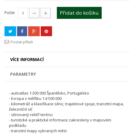
Přidat do košíku
Počet
Poslat příteli
VÍCE INFORMACÍ
PARAMETRY
- autoatlas 1:300 000 Španělsko, Portugalsko
- Evropa v měřítku 1:4 500 000
- kilometráž a klasifikace silnic, trajektové spoje, tranzitní mapa,
železniční síť
- stínovaný reliéf terénu
- turistické a praktické informace zakresleny v mapovém
podkladu
- tranzitní mapy vybraných měst