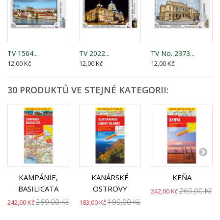
TV 1564...
TV 2022...
TV No. 2373...
12,00 Kč
12,00 Kč
12,00 Kč
30 PRODUKTŮ VE STEJNÉ KATEGORII:
KAMPÁNIE,
KANÁRSKÉ
KEŇA
BASILICATA
OSTROVY
269,00 Kč
242,00 Kč
269,00 Kč
199,00 Kč
242,00 Kč
183,00 Kč